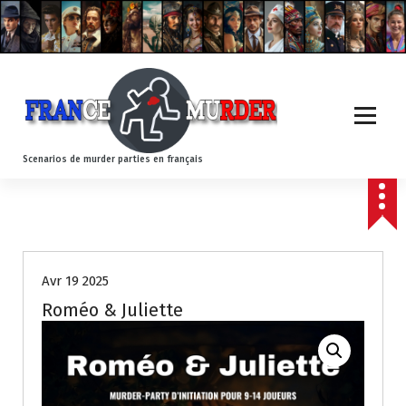
A
l
l
e
r
a
u
c
Scenarios de murder parties en français
o
n
t
e
n
u
Avr 19 2025
Roméo & Juliette