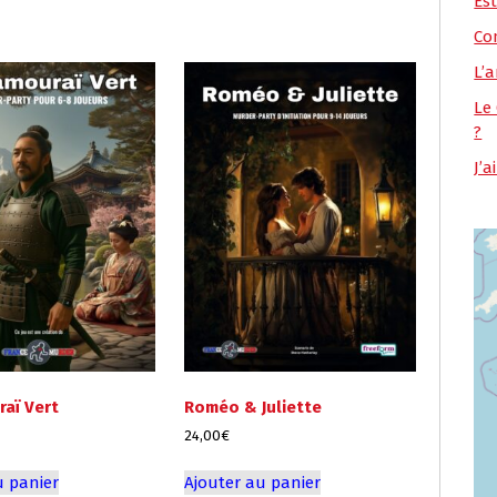
Es
Co
L’a
Le
?
J’
aï Vert
Roméo & Juliette
24,00
€
u panier
Ajouter au panier