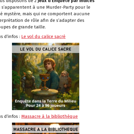
us disposons de 2
Jeux d’Enquête par Indices
i s’apparentent à une Murder-Party pour le
té mystère, mais qui ne comportent aucune
erprétation de rôle afin de s’adapter des
oupes de grande taille.
s d’infos :
Le vol du calice sacré
s d’infos :
Massacre à la bibliothèque