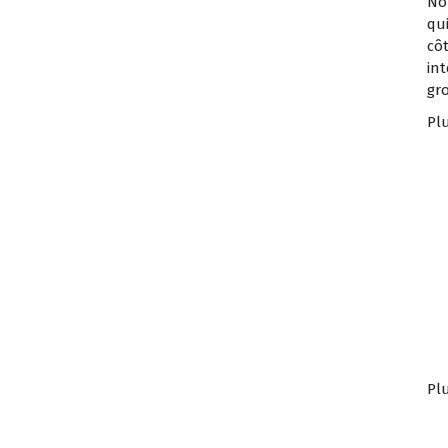
No
qu
cô
int
gr
Plu
Plu