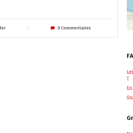
der
0 Commentaires
FA
Le
?
En
Que
G