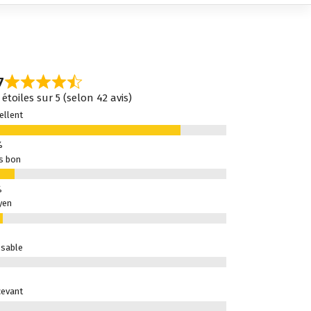
7
 étoiles sur 5 (selon 42 avis)
ellent
s bon
yen
sable
evant