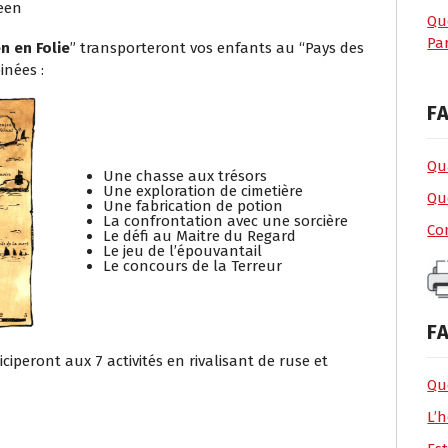
ween
Qu
Par
n en Folie
” transporteront vos enfants au “Pays des
inées :
FA
Qua
Une chasse aux trésors
Une exploration de cimetière
Qu
Une fabrication de potion
La confrontation avec une sorcière
Co
Le défi au Maitre du Regard
Le jeu de l’épouvantail
Le concours de la Terreur
FA
iperont aux 7 activités en rivalisant de ruse et
Que
L’h