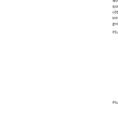
No
qu
cô
int
gr
Plu
Plu