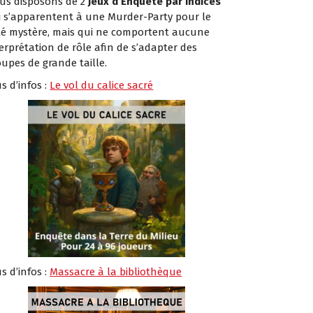
us disposons de 2
Jeux d’Enquête par Indices
i s’apparentent à une Murder-Party pour le
té mystère, mais qui ne comportent aucune
erprétation de rôle afin de s’adapter des
oupes de grande taille.
s d’infos :
Le vol du calice sacré
s d’infos :
Massacre à la bibliothèque