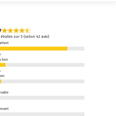
7
 étoiles sur 5 (selon 42 avis)
ellent
s bon
yen
sable
evant