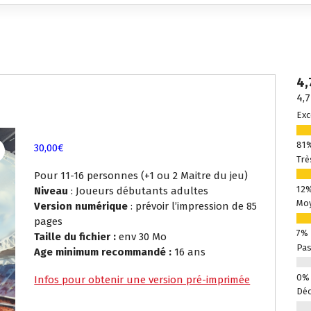
4,
4,7
Exc
30,00
€
Trè
Pour 11-16 personnes (+1 ou 2 Maitre du jeu)
Niveau
: Joueurs débutants adultes
Mo
Version numérique
: prévoir l’impression de 85
pages
Taille du fichier :
env 30 Mo
Pas
Age minimum recommandé :
16 ans
Infos pour obtenir une version pré-imprimée
Déc