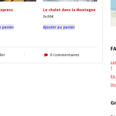
Express
Le chalet dans la Montagne
24,00
€
u panier
Ajouter au panier
FA
der
0 Commentaires
Le
?
En
Que
G