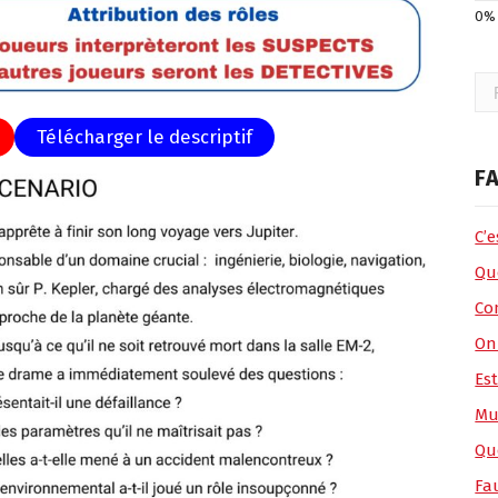
Rec
Télécharger le descriptif
FA
C’
Que
Co
On
Es
Mu
Qu
Fa