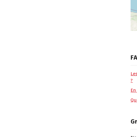
FA
Le
?
En
Que
G