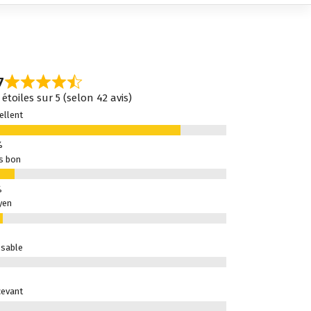
7
 étoiles sur 5 (selon 42 avis)
ellent
s bon
yen
sable
evant