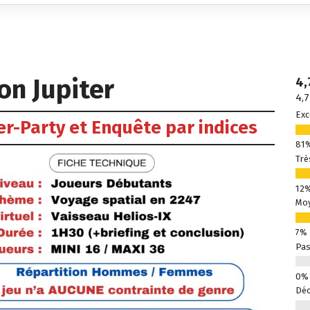
on Jupiter
4,
4,7
Exc
r-Party et Enquête par indices
Trè
Mo
Pas
Déc