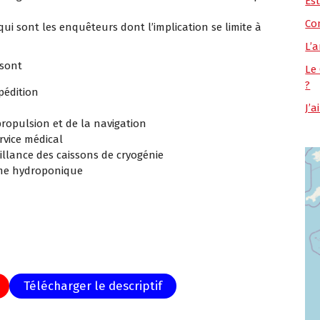
Es
Co
qui sont les enquêteurs dont l’implication se limite à
L’a
 sont
Le
?
xpédition
J’
propulsion et de la navigation
rvice médical
illance des caissons de cryogénie
rme hydroponique
Télécharger le descriptif