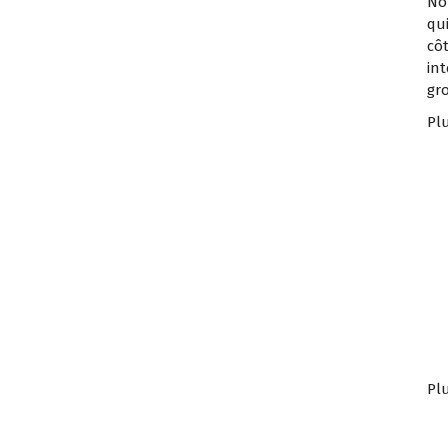
No
qu
cô
int
gr
Plu
Plu