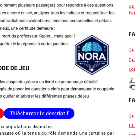
Qu
Par
FA
Qua
Qu
Co
FA
Télécharger le descriptif
Que
L’h
ux populations distinctes :
onnages où la tenue du rôle demande une certaine par