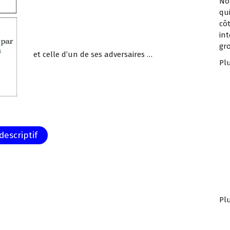
No
qu
cô
int
gr
et celle d’un de ses adversaires …
Plu
descriptif
Plu