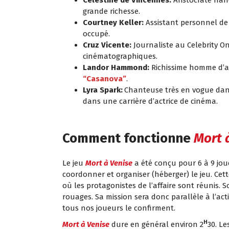
grande richesse.
Courtney Keller:
Assistant personnel de
occupé.
Cruz Vicente:
Journaliste au Celebrity O
cinématographiques.
Landor Hammond:
Richissime homme d’aff
“Casanova”
.
Lyra Spark:
Chanteuse très en vogue dans
dans une carrière d’actrice de cinéma.
Comment fonctionne
Mort 
Le jeu
Mort à Venise
a été conçu pour 6 à 9 jou
coordonner et organiser (héberger) le jeu. Cet
où les protagonistes de l’affaire sont réunis. S
rouages. Sa mission sera donc parallèle à l’act
tous nos joueurs le confirment.
H
Mort à Venise
dure en général environ 2
30. L