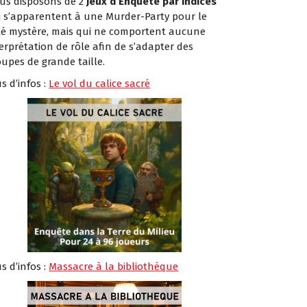
us disposons de 2
Jeux d’Enquête par Indices
i s’apparentent à une Murder-Party pour le
té mystère, mais qui ne comportent aucune
erprétation de rôle afin de s’adapter des
oupes de grande taille.
s d’infos :
Le vol du calice sacré
s d’infos :
Massacre à la bibliothèque