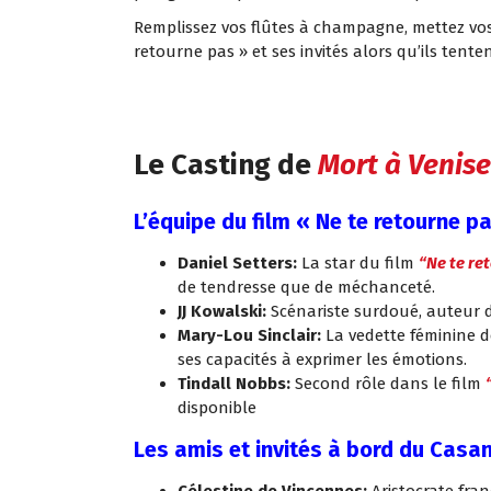
Remplissez vos flûtes à champagne, mettez vos 
retourne pas » et ses invités alors qu’ils tent
Le Casting de
Mort à Venise
L’équipe du film « Ne te retourne p
Daniel Setters:
La star du film
“Ne te re
de tendresse que de méchanceté.
JJ Kowalski:
Scénariste surdoué, auteur 
Mary-Lou Sinclair:
La vedette féminine 
ses capacités à exprimer les émotions.
Tindall Nobbs:
Second rôle dans le film
disponible
Les amis et invités à bord du Casa
Célestine de Vincennes:
Aristocrate fra