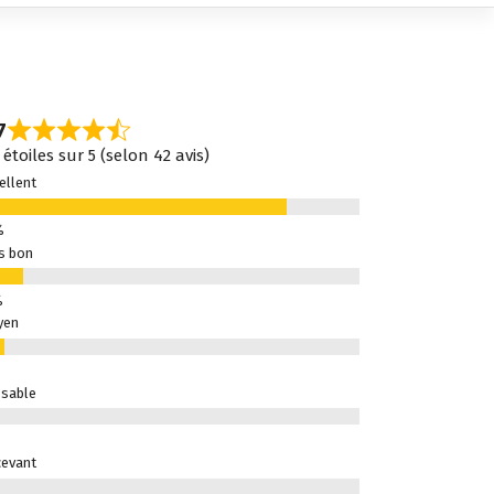
7
 étoiles sur 5 (selon 42 avis)
ellent
s bon
yen
sable
evant