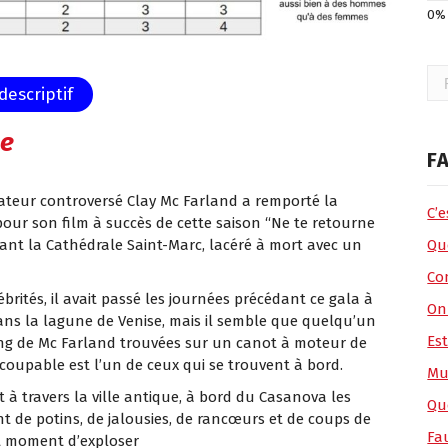
Rec
descriptif
se
FA
lisateur controversé Clay Mc Farland a remporté la
C’
pour son film à succès de cette saison “Ne te retourne
evant la Cathédrale Saint-Marc, lacéré à mort avec un
Que
Co
brités, il avait passé les journées précédant ce gala à
On
ns la lagune de Venise, mais il semble que quelqu’un
Es
sang de Mc Farland trouvées sur un canot à moteur de
 coupable est l’un de ceux qui se trouvent à bord.
Mu
 à travers la ville antique, à bord du Casanova les
Qu
de potins, de jalousies, de rancœurs et de coups de
Fa
ut moment d’exploser