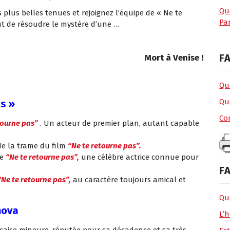
Qu
plus belles tenues et rejoignez l’équipe de « Ne te
Par
ent de résoudre le mystère d’une …
FA
Mort à Venise !
Qua
Qu
as »
Co
tourne pas”
. Un acteur de premier plan, autant capable
de la trame du film
“Ne te retourne pas”.
de
“Ne te retourne pas”,
une célèbre actrice connue pour
FA
“Ne te retourne pas”,
au caractère toujours amical et
Que
nova
L’h
nçaise mineure, réputée pour sa décadence et sa très