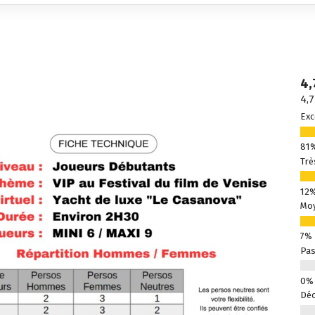
4,
4,7
Exc
Trè
Mo
Pas
Déc