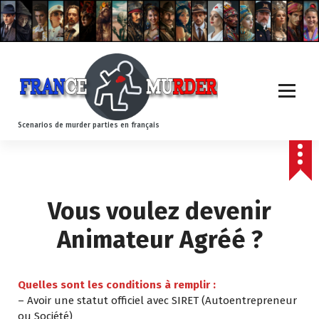
A
l
l
e
r
a
u
c
Scenarios de murder parties en français
o
n
t
e
n
Vous voulez devenir
u
Animateur Agréé ?
.
Quelles sont les conditions à remplir :
– Avoir une statut officiel avec SIRET (Autoentrepreneur
ou Société)