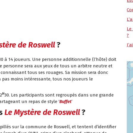
Es
Co
L’a
Le
?
stère de Roswell
?
J’
0 à 14 joueurs. Une personne additionnelle (l’hôte) doit
te personne sera aux yeux de tous un arbitre neutre et
 en connaissant tous ses rouages. Sa mission sera donc
era pas moins intéressante, tous nos joueurs le
H
2
30. Les participants sont regroupés dans une grande
rtageant un repas de style ‘
Buffet
’
s
Le Mystère de Roswell
?
pillés sur la commune de Roswell, et tentent d’identifier