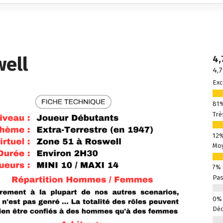
well
4,
4,7
Exc
Trè
Mo
Pas
Déc