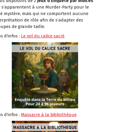
us disposons de 2
Jeux d’Enquête par Indices
i s’apparentent à une Murder-Party pour le
té mystère, mais qui ne comportent aucune
erprétation de rôle afin de s’adapter des
oupes de grande taille.
s d’infos :
Le vol du calice sacré
s d’infos :
Massacre à la bibliothèque