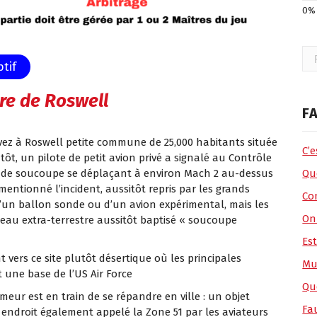
Rec
tif
re de Roswell
FA
vez à Roswell petite commune de 25,000 habitants située
C’
t, un pilote de petit avion privé a signalé au Contrôle
e de soucoupe se déplaçant à environ Mach 2 au-dessus
Que
ntionné l’incident, aussitôt repris par les grands
Co
d’un ballon sonde ou d’un avion expérimental, mais les
On
seau extra-terrestre aussitôt baptisé « soucoupe
Es
 vers ce site plutôt désertique où les principales
Mu
 une base de l’US Air Force
Qu
meur est en train de se répandre en ville : un objet
Fa
 endroit également appelé la Zone 51 par les aviateurs