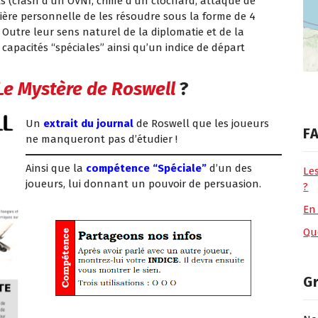
s (crash d’un OVNI, crime d’un clochard, attaque de
ère personnelle de les résoudre sous la forme de 4
 Outre leur sens naturel de la diplomatie et de la
capacités “spéciales” ainsi qu’un indice de départ
Le Mystère de Roswell
?
Un
extrait du journal
de Roswell que les joueurs
FA
ne manqueront pas d’étudier !
Ainsi que la
compétence “Spéciale”
d’un des
Le
joueurs, lui donnant un pouvoir de persuasion.
?
En
Que
G