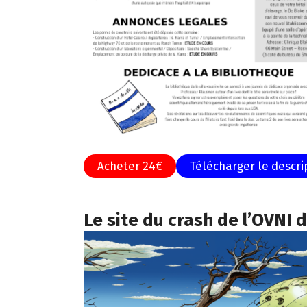
Acheter 24€
Télécharger le descrip
Le site du crash de l’OVNI 