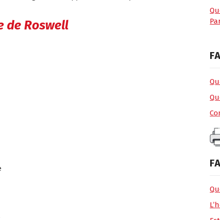
Qu
Par
e de Roswell
FA
Qua
Qu
Co
FA
e
Que
L’h
.