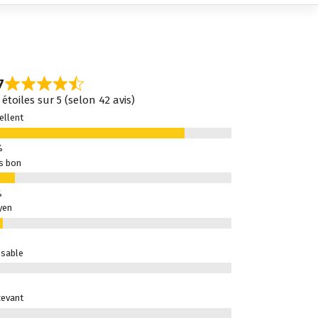
7
 étoiles sur 5 (selon 42 avis)
ellent
s bon
yen
sable
evant