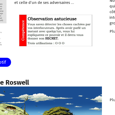
No
et celle d’un de ses adversaires …
qu
cô
int
gr
Plu
tif
de Roswell
Plu